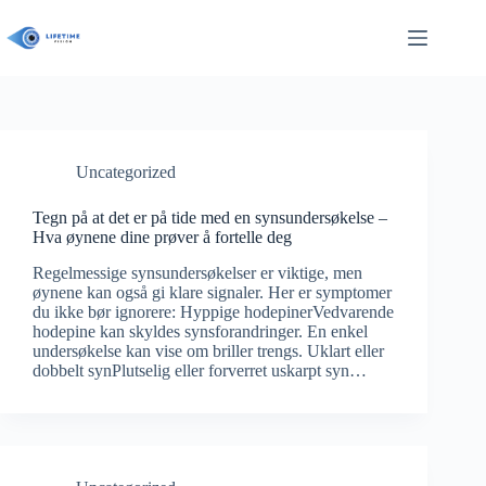
Hopp
til
innholdet
Uncategorized
Tegn på at det er på tide med en synsundersøkelse –
Hva øynene dine prøver å fortelle deg
Regelmessige synsundersøkelser er viktige, men
øynene kan også gi klare signaler. Her er symptomer
du ikke bør ignorere: Hyppige hodepinerVedvarende
hodepine kan skyldes synsforandringer. En enkel
undersøkelse kan vise om briller trengs. Uklart eller
dobbelt synPlutselig eller forverret uskarpt syn…